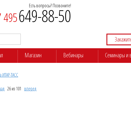
Есть вопросы? Позвоните!
649-88-50
7 495
Закажит
ал
Магазин
Вебинары
Семинары и 
а ИТАР-ТАСС
зад
26 из 101
вперед