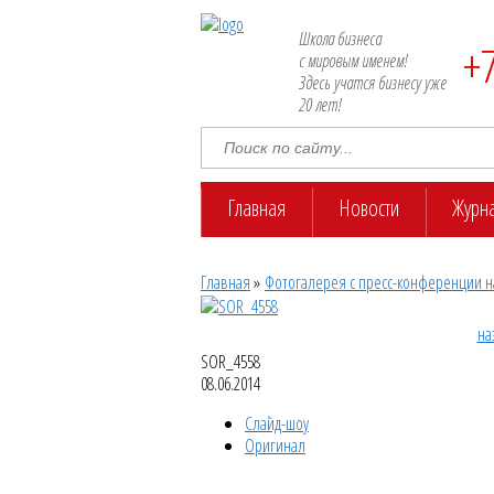
Школа бизнеса
+
с мировым именем!
Здесь учатся бизнесу уже
20 лет!
Главная
Новости
Журн
Главная
»
Фотогалерея с пресс-конференции н
на
SOR_4558
08.06.2014
Слайд-шоу
Оригинал