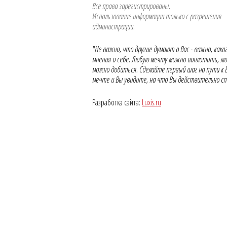
Все права зарегистрированы.
Использование информации только с разрешения
администрации.
"Не важно, что другие думают о Вас - важно, како
мнения о себе. Любую мечту можно воплотить, лю
можно добиться. Сделайте первый шаг на пути к
мечте и Вы увидите, на что Вы действительно сп
Разработка сайта:
Luxis.ru