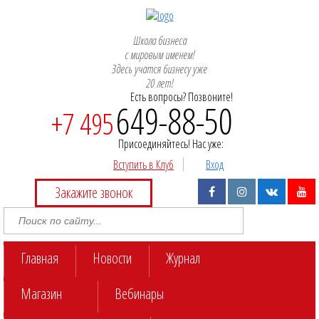
Школа бизнеса
с мировым именем!
Здесь учатся бизнесу уже
20 лет!
Есть вопросы? Позвоните!
649-88-50
+7 495
Присоединяйтесь! Нас уже:
Вступить в Клуб
Вход
Закажите звонок
Главная
Новости
Журнал
Магазин
Вебинары