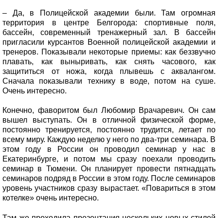
– Да, в Полицейской академии были. Там огромная
территория в центре Белгорода: спортивные поля,
бассейн, современный тренажерный зал. В бассейн
пригласили курсантов Военной полицейской академии и
тренеров. Показывали некоторые приемы: как беззвучно
плавать, как выныривать, как снять часового, как
защититься от ножа, когда плывешь с аквалангом.
Сначала показывали технику в воде, потом на суше.
Очень интересно.
Конечно, фаворитом был Любомир Врачаревич. Он сам
вышел выступать. Он в отличной физической форме,
постоянно тренируется, постоянно трудится, летает по
всему миру. Каждую неделю у него по два-три семинара. В
этом году в России он проводил семинар у нас в
Екатеринбурге, и потом мы сразу поехали проводить
семинар в Тюмени. Он планирует провести пятнадцать
семинаров подряд в России в этом году. После семинаров
уровень участников сразу вырастает. «Повариться в этом
котелке» очень интересно.
Там же проходила презентация нескольких новых стилей