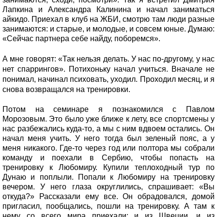
Лапкина и Александра Калинина и начал заниматься
айкидо. Приехал в клуб на ЖБИ, смотрю там люди разные
занимаются: и старые, и молодые, и совсем юные. Думаю:
«Сейчас партнера себе найду, поборемся».
А мне говорят: «Так нельзя делать. У нас по-другому, у нас
нет спаррингов». Потихоньку начал учиться. Вначале не
понимал, начинал психовать, уходил. Проходил месяц, и я
снова возвращался на тренировки.
Потом на семинаре я познакомился с Павлом
Морозовым. Это было уже ближе к лету, все спортсмены у
нас разбежались куда-то, а мы с ним вдвоем остались. Он
начал меня учить. У него тогда был зеленый пояс, а у
меня никакого. Где-то через год или полтора мы собрали
команду и поехали в Сербию, чтобы попасть на
тренировку к Любомиру. Купили теплоходный тур по
Дунаю и поплыли. Попали к Любомиру на тренировку
вечером. У него глаза округлились, спрашивает: «Вы
откуда?» Рассказали ему все. Он обрадовался, домой
пригласил, пообщались, пошли на тренировку. А там к
нему со всего мира приехали: и из Швеции, и из