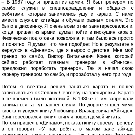
– В 1987 году я пришел из армии. Я был тренером по
самбо, служил в спецподразделении и общался с
ребятами, которые занимались ушу и каратэ. С нами
вместе служили китайцы и обучали разным стилям. Это
было в диковинку. Я очень всем этим заинтересовался и,
когда пришел из армии, думал пойти в киокушин каратэ.
Физическая подготовка позволяла, и там было все просто
и понятно. Я думал, что мне подойдет. Но в результате я
вернулся в «Динамо», где я вырос с детства. Мне мой
тренер по самбо, Виктор Витальевич Конев, который
сейчас работает главным тренером в «Рингсе»,
предложил поработать тренером. Так я начал свою
карьеру тренером по самбо, и проработал у него три года.
Потом я все-таки решил заняться каратэ и пошел
записываться к Степану Сергееву на тренировки. Каратэ
в те времена было экзотикой. В 1980-е гг. им запрещали
заниматься, а тут запрет сняли. По дороге я шел мимо
киоска и увидел книгу Любомира Врачаревича «Айкидо».
Заинтересовался, купил книгу и пошел домой читать.
Потом пришел в «Динамо», показал книгу своему тренеру,
а он говорит: «У нас ребята в малом зале айкидо
занимаются, сходи, посмотри». Так я встретил Дмитрия