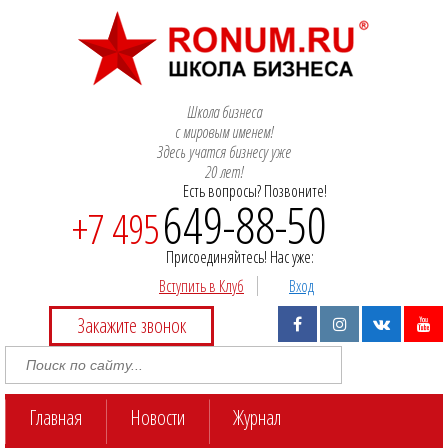
Школа бизнеса
с мировым именем!
Здесь учатся бизнесу уже
20 лет!
Есть вопросы? Позвоните!
649-88-50
+7 495
Присоединяйтесь! Нас уже:
Вступить в Клуб
Вход
Закажите звонок
Главная
Новости
Журнал