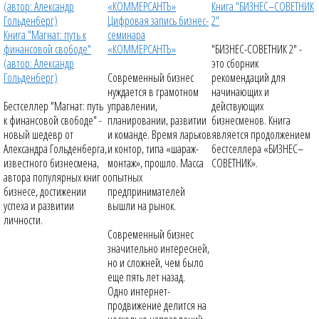
Книга "БИЗНЕС–СОВЕТНИК
Цифровая запись бизнес-
2"
Книга "Магнат: путь к
семинара
финансовой свободе"
«КОММЕРСАНТЪ»
"БИЗНЕС-СОВЕТНИК 2" -
(автор: Александр
это сборник
Гольденберг)
Современный бизнес
рекомендаций для
нуждается в грамотном
начинающих и
Бестселлер "Магнат: путь
управлении,
действующих
к финансовой свободе" -
планировании, развитии
бизнесменов. Книга
новый шедевр от
и команде. Время ларьков
является продолжением
Александра Гольденберга,
и контор, типа «шараж-
бестселлера «БИЗНЕС–
известного бизнесмена,
монтаж», прошло. Масса
СОВЕТНИК».
автора популярных книг о
опытных
бизнесе, достижении
предпринимателей
успеха и развитии
вышли на рынок.
личности.
Современный бизнес
значительно интересней,
но и сложней, чем было
еще пять лет назад.
Одно интернет-
продвижение делится на