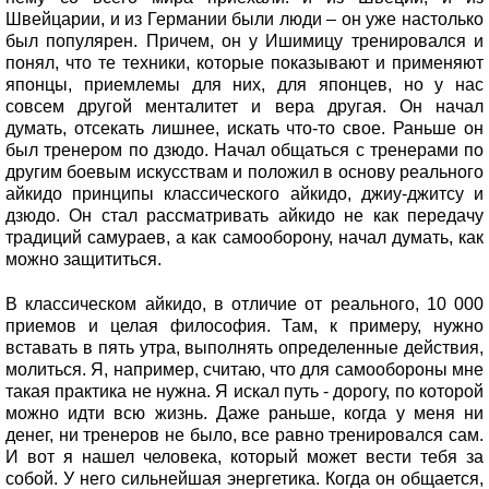
Швейцарии, и из Германии были люди – он уже настолько
был популярен. Причем, он у Ишимицу тренировался и
понял, что те техники, которые показывают и применяют
японцы, приемлемы для них, для японцев, но у нас
совсем другой менталитет и вера другая. Он начал
думать, отсекать лишнее, искать что-то свое. Раньше он
был тренером по дзюдо. Начал общаться с тренерами по
другим боевым искусствам и положил в основу реального
айкидо принципы классического айкидо, джиу-джитсу и
дзюдо. Он стал рассматривать айкидо не как передачу
традиций самураев, а как самооборону, начал думать, как
можно защититься.
В классическом айкидо, в отличие от реального, 10 000
приемов и целая философия. Там, к примеру, нужно
вставать в пять утра, выполнять определенные действия,
молиться. Я, например, считаю, что для самообороны мне
такая практика не нужна. Я искал путь - дорогу, по которой
можно идти всю жизнь. Даже раньше, когда у меня ни
денег, ни тренеров не было, все равно тренировался сам.
И вот я нашел человека, который может вести тебя за
собой. У него сильнейшая энергетика. Когда он общается,