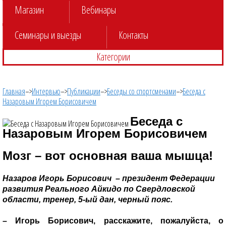
Магазин
Вебинары
Семинары и выезды
Контакты
Категории
Главная
–>
Интервью
–>
Публикации
–>
Беседы со спортсменами
–>
Беседа с
Назаровым Игорем Борисовичем
Беседа с
Назаровым Игорем Борисовичем
Мозг – вот основная ваша мышца!
Назаров
Игорь Борисович
– президент Федерации
развития Реального Айкидо по Свердловской
области, тренер, 5-ый дан, черный пояс.
– Игорь Борисович, расскажите, пожалуйста, о