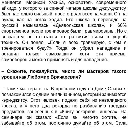
меняется. Морихэй Уэсиба, основатель современного
айкидо, у которого за спиной четыре школы джиу-джитсу,
был настолько сильный, просто рвал всех на части. Он на
руках, как на ногах ходил. Его школа в переводе на
русский называлась «Дьявольская школа», и 60%
спортсменов после тренировок были травмированы. Но с
возрастом он отказался от развития силы в ущерб
технике. Он понял: «Если я всех травмирую, с кем я
тренироваться буду?» Тогда он убрал нападение и
оставил только самозащиту, хотя эти приемы
самообороны можно применять и для нападения.
– Скажите, пожалуйста, много ли мастеров такого
уровня как Любомир Врачаревич?
– Такие мастера есть. В прошлом году на Доме Славы я
познакомился с одним англичанином, который занимается
кэри-джитсу. Этот человек поднял себя из инвалидного
кресла, и у него два рекорда по разбиванию твердых
предметов, занесенных в «Книгу рекордов Гиннеса». На
семинаре он сказал: «Если вы чего-то хотите, не
забывайте об этом, постоянно думайте об этом. Сила