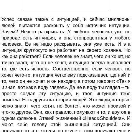
Успех связан также с интуицией, и сейчас миллионы
людей пытаются раскрыть у себя источник интуиции.
Зачем? Нечего раскрывать. У любого человека уже по
природе есть интуиция, и она стопроцентная у любого
человека. Ее не надо раскрывать, она уже есть. И эта
интуиция круглосуточно работает на своего хозяина. Но
как она работает? Если человек не знает, чего он хочет, но
точно знает, чего он не хочет, интуиция всегда выполняет
то, где есть ясность. Соответственно, если человек не
хочет чего-то, интуиция четко ему подсказывает, где найти
то, чего он не хочет, и он находит, а потом говорит: «Так я
и знал, вот как в воду глядел». Да не в воду ты глядел – ты
просто создал эту ситуацию, и твоя интуиция тебе
помогла. Есть другая категория людей. Это люди, которые
четко знают, чего хотят, но боятся, что может произойти
что-то другое. Они, как правило, получают и то, и другое в
одном флаконе. Этакий жизненный «Head&Shoulders». И
моют себе голову этой жизненной ситуацией. Они
получают то, что хотели, но вкупе с этим получают еще и