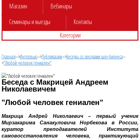
Магазин
Вебинары
Семинары и выезды
Контакты
Категории
Главная
–>
Интервью
–>
Публикации
–>
Беседы со звездами шоу-бизнеса
–
>
"Любой человек гениален"
Беседа с Макрицей Андреем
Николаевичем
"Любой человек гениален"
Макрица
Андрей Николаевич
– первый ученик
Мирзакарима Санакуловича Норбекова в России,
куратор преподавателей Института
самовосстановления человека, практикующий