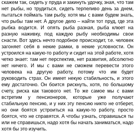
скажем так, сидеть у пруда и закинуть удочку, зная, что там
нет рыбы, но трудиться, сидеть терпеливо день за днем,
пытаться поймать там рыбу, хотя мы с вами будем знать,
что рыбы там нет. А другое дело – найти тот пруд, где эта
рыбка водится. И опять рыба разная, рыба клюет на
разную наживку, под каждую рыбу необходимы свои
снасти. Вот здесь нечто подобное происходит, т.е. человек
загоняет себя в некие рамки, в некие условности. Он
устроился на какую-то работу и сидит на этой работе, хотя
четко знает: там нет перспектив, нет развития, абсолютно
нет ничего. И мы с вами не сможем перевести этого
человека на другую работу, потому что им будет
руководить страх. Он имеет некую стабильность, и этого
ему достаточно. Он боится рискнуть, хотя, по большому
счету, риска как такового нет. То же самое мы с вами
встретим у пенсионеров, которые уже получают
стабильную пенсию, и у них эту пенсию никто не отберет,
но они боятся устроиться на какую-то работу, просто
боятся, что не справятся. А чтобы узнать, справишься ты
или не справишься, надо хотя бы начать заниматься, надо
хотя бы это изучить.