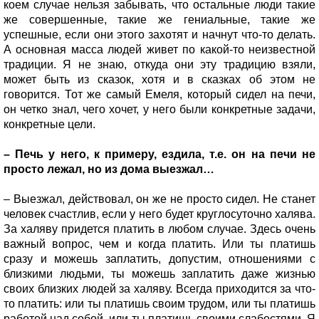
коем случае нельзя забывать, что остальные люди такие
же совершенные, такие же гениальные, такие же
успешные, если они этого захотят и начнут что-то делать.
А основная масса людей живет по какой-то неизвестной
традиции. Я не знаю, откуда они эту традицию взяли,
может быть из сказок, хотя и в сказках об этом не
говорится. Тот же самый Емеля, который сидел на печи,
он четко знал, чего хочет, у него были конкретные задачи,
конкретные цели.
– Печь у него, к примеру, ездила, т.е. он на печи не
просто лежал, но из дома выезжал…
– Выезжал, действовал, он же не просто сидел. Не станет
человек счастлив, если у него будет круглосуточно халява.
За халяву придется платить в любом случае. Здесь очень
важный вопрос, чем и когда платить. Или ты платишь
сразу и можешь заплатить, допустим, отношениями с
близкими людьми, ты можешь заплатить даже жизнью
своих близких людей за халяву. Всегда приходится за что-
то платить: или ты платишь своим трудом, или ты платишь
работой над собой, или ты платишь своими слабостями. Я