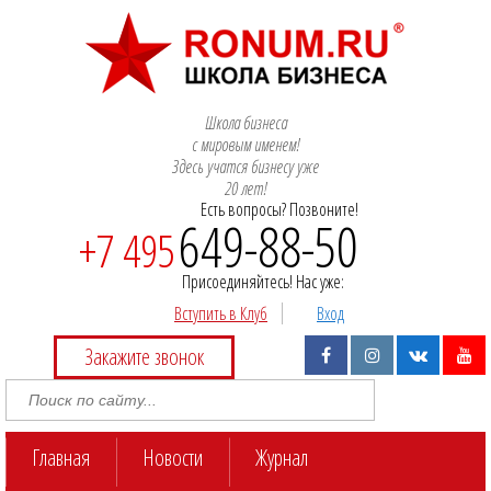
Школа бизнеса
с мировым именем!
Здесь учатся бизнесу уже
20 лет!
Есть вопросы? Позвоните!
649-88-50
+7 495
Присоединяйтесь! Нас уже:
Вступить в Клуб
Вход
Закажите звонок
Главная
Новости
Журнал