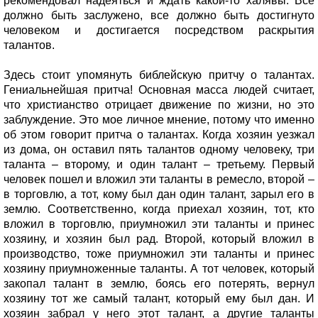
рекомендовал надеяться и ждать какой-то халявы. Все
должно быть заслужено, все должно быть достигнуто
человеком и достигается посредством раскрытия
талантов.
Здесь стоит упомянуть библейскую притчу о талантах.
Гениальнейшая притча! Основная масса людей считает,
что христианство отрицает движение по жизни, но это
заблуждение. Это мое личное мнение, потому что именно
об этом говорит притча о талантах. Когда хозяин уезжал
из дома, он оставил пять талантов одному человеку, три
таланта – второму, и один талант – третьему. Первый
человек пошел и вложил эти таланты в ремесло, второй –
в торговлю, а тот, кому был дан один талант, зарыл его в
землю. Соответственно, когда приехал хозяин, тот, кто
вложил в торговлю, приумножил эти таланты и принес
хозяину, и хозяин был рад. Второй, который вложил в
производство, тоже приумножил эти таланты и принес
хозяину приумноженные таланты. А тот человек, который
закопал талант в землю, боясь его потерять, вернул
хозяину тот же самый талант, который ему был дан. И
хозяин забрал у него этот талант, а другие таланты