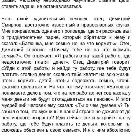
рамки. Человеку необходимо научиться ставить цели,
ставить задачи, не останавливаться.
Есть такой удивительный человек, отец Димитрий
Смирнов, достаточно известный в православных кругах.
Мне понравилась одна его проповедь, где он рассказывал
о тридцатилетнем парне, который обратился к нему и
сказал: «Батюшка, мне семью не на что кормить». Отец
Димитрий спросил: «Почему тебе не на что кормить
семью?». Он отвечает: «Я работаю на такой работе, где
недостаточно платят денег». Отец Димитрий говорит:
«Уйди с этой работы и найди ту работу, где тебе будут
платить столько денег, сколько тебе хватит на всю жизнь,
чтобы кормить детей, чтобы содержать семью, чтобы
красиво одеваться». На что тот ему отвечает: «Батюшка,
понимаете, дело в том, что на тех работах нет соцпакета, у
меня деньги не будут откладываться на пенсию». И этот
мудрейший человек ему сказал: «Ты о чем думаешь? Ты
забыл о том, что мужчины в нашей стране не доживают до
пенсионного возраста? Иди сейчас же и устройся на ту
работу, где тебе будут платить те деньги, которыми ты
сможешь обеспечить свою семью». И я с ним абсолютно