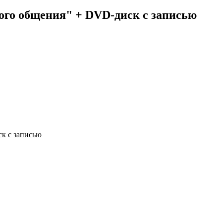
го общения" + DVD-диск с записью
к с записью