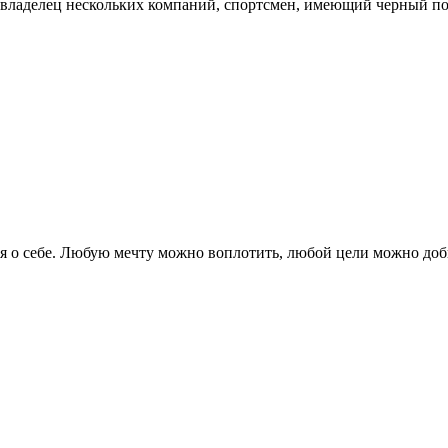
овладелец нескольких компаний, спортсмен, имеющий черный поя
я о себе. Любую мечту можно воплотить, любой цели можно доби