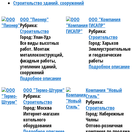
Строительство зданий, сооружений
ООО "Пионер"
ООО "Компания
Рубрика:
ГИСАПР"
Строительство
Рубрика:
Город: Улан-Удэ
Строительство
Все виды высотных
Город: Харьков
работ. Монтаж
Землеустроительные
металлоконструкций,
и геодезические
фасадные работы,
работы
утепление зданий,
Подробное описание
сооружений
Подробное описание
ООО "Термо-Штурм"
Компания "Новый
Рубрика:
Стиль"
Строительство
Рубрика:
Город: Москва
Строительство
Интернет-магазин
Город: Набережные
котельного
Челны
оборудования
Оптово-розничная
Подробное описание
компания по продаже