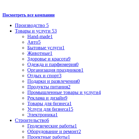
Посмотреть все компании
Производство
5
Товары и услуги
53
Hand-made
1
Авто
5
Бытовые услуги
1
Животные
1
Здоровье и красота
9
Одежда и парфюмерия
0
Организация праздников
1
Отдых и спорт
3
Подарки и развлечения
0
Продукты питания
2
Промышленные товары и услуги
4
Реклама и дизайн
9
Товары для бизнеса
1
Услуги для бизнеса
15
Электроника
1
Строительство
6
Геодезические работы
1
Оборудование и ремонт
2
Проектные работы
1