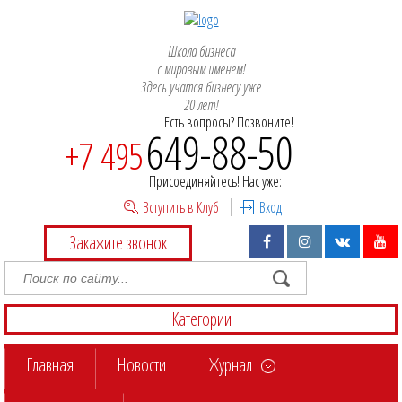
Школа бизнеса
с мировым именем!
Здесь учатся бизнесу уже
20 лет!
Есть вопросы? Позвоните!
649-88-50
+7 495
Присоединяйтесь! Нас уже:
Вступить в Клуб
Вход
Закажите звонок
Категории
Главная
Новости
Журнал