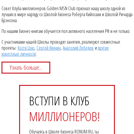
Совет Клуба миллионеров Golden MSN Club признал нашу школу одной из
лучших в мире наряду со Школой бизнеса Роберта Кийосаки и Школой Ричарда
Брэнсона.
По нашим бизнес-книгам обучается пол активного населения РФ и не только.
С участниками нашей Школы проводят занятия, реализуют совместные
проекты:
Костя Цзю
,
Сергей Якунин
,
Анатолий Лебедев
и
другие
известные личности
.
Узнать больше...
ВСТУПИ В КЛУБ
МИЛЛИОНЕРОВ!
Обучаясь в Школе бизнеса RONUM.RU, ты