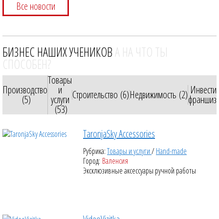
Все новости
БИЗНЕС НАШИХ УЧЕНИКОВ
А НА ЧТО ТЫ
СПОСОБЕН?
Товары
Производство
и
Инвести
Строительство (6)
Недвижимость (2)
(5)
услуги
франшиза
(53)
TaronjaSky Accessories
Рубрика:
Товары и услуги
/
Hand-made
Город:
Валенсия
Эксклюзивные аксессуары ручной работы